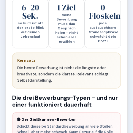
6–20
1 Ziel
0
Sek.
Floskeln
deine
Bewerbung
so kurz ist oft
jede
muss das
der erste Blick
austauschbare
Gespräch
auf deinen
Standardphrase
holen – nicht
Lebenslauf
schwächt dein
schon alles
Profil
erzählen
Kernsatz
Die beste Bewerbung ist nicht die längste oder
kreativste, sondern die klarste. Relevanz schlägt
Selbstdarstellung.
Die drei Bewerbungs-Typen – und nur
einer funktioniert dauerhaft
🔴 Der Gießkannen-Bewerber
Schickt dieselbe Standardbewerbung an viele Stellen.
Schnell, aber meist schwach. Kaum Bezug auf die Rolle,